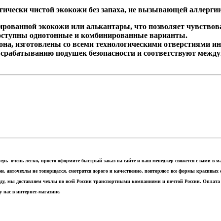
ически чистой экокожи без запаха, не вызывающей аллерги
ованной экокожи или алькантары, что позволяет чувствоват
оступны однотонные и комбинированные варианты.
на, изготовлены со всеми технологическими отверстиями и
рабатыванию подушек безопасности и соответствуют между
еперь очень легко, просто оформите быстрый заказ на сайте и наш менеджер свяжется с вами в
он, авточехлы не топорщатся, смотрятся дорого и качественно, повторяют все формы красивых
оду, мы доставляем чехлы по всей России транспортными компаниями и почтой России. Оплат
у нас в интернет-магазине.