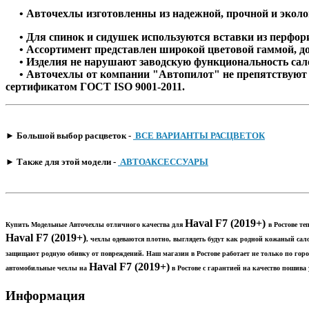
• Авточехлы изготовленны из надежной, прочной и эколог
• Для спинок и сидушек используются вставки из перфорир
• Ассортимент представлен широкой цветовой гаммой, д
• Изделия не нарушают заводскую функциональность сало
• Авточехлы от компании "Автопилот" не препятствуют с
сертификатом ГОСТ ISO 9001-2011.
​► Большой выбор расцветок -
ВСЕ ВАРИАНТЫ РАСЦВЕТОК
​► Также для этой модели -
АВТОАКСЕССУАРЫ
Haval F7 (2019+)​
Купить Модельные Авточехлы отличного качества для
в Ростове т
Haval F7 (2019+)
, чехлы одеваются плотно, выглядеть будут как родной кожаный сал
защищают родную обивку от повреждений. Наш магазин в Ростове работает не только по гор
Haval F7 (2019+)​​
автомобильные чехлы на
в Ростове с гарантией на качество пошива 
Информация