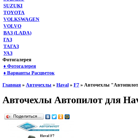
SUZUKI
TOYOTA
VOLKSWAGEN
VOLVO
ВАЗ (LADA)
ГАЗ
ТАГАЗ
УАЗ
Фотогалерея
♦ Фотогалерея
♦ Варианты Расцветок
Главная
»
Авточехлы
»
Haval
»
F7
» Авточехлы "Автопилот"
Авточехлы Автопилот для Hava
Поделиться…