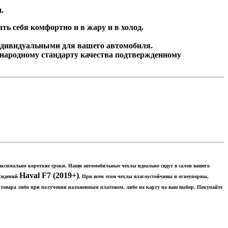
и.
ь себя комфортно и в жару и в холод.
ндивидуальными для вашего автомобиля.
народному стандарту качества подтвержденному
 максимально короткие сроки. Наши автомобильные чехлы идеально сядут в салон вашего
Haval F7 (2019+)
 сидений
. При всем этом чехлы влагоустойчивы и огнеупорны,
а товара либо при получении наложенным платежом, либо на карту на ваш выбор. Покупайте