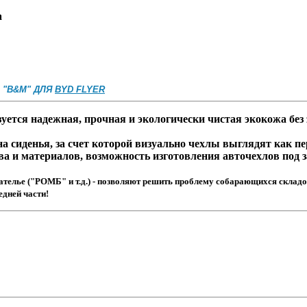
а
 "B&M" ДЛЯ
BYD FLYER
ся надежная, прочная и экологически чистая экокожа без
 сиденья, за счет которой визуально чехлы выглядят как п
 материалов, возможность изготовления авточехлов под зак
лье ("РОМБ" и т.д.) - позволяют решить проблему собарающихся складок
едней части!