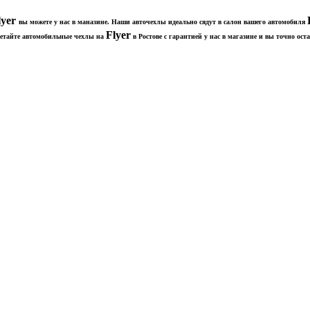
lyer
вы можете у нас в маназине. Наши авточехлы идеально сядут в салон вашего автомобиля
Flyer
ретайте автомобильные чехлы на
в Ростове с гарантией у нас в магазине и вы точно о