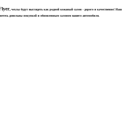
Flyer
,
чехлы будут выглядеть
как родной кожаный салон -
дорого и качественно! Наш
станетесь довольны покупкой и обновленным салоном вашего автомобиля.