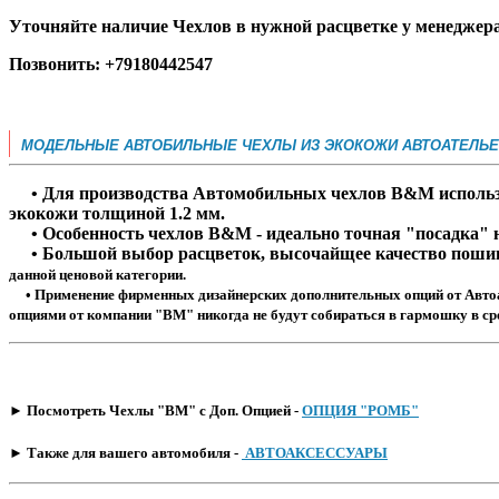
Уточняйте наличие Чехлов в нужной расцветке у менеджер
Позвонить: +79180442547
МОДЕЛЬНЫЕ АВТОБИЛЬНЫЕ ЧЕХЛЫ ИЗ ЭКОКОЖИ АВТОАТЕЛЬЕ
• Для производства Автомобильных чехлов B&M использует
экокожи толщиной 1.2 мм.
• Особенность чехлов B&M - идеально точная "посадка" на
• Большой выбор расцветок, высочайщее качество пошива и
данной ценовой категории.
• Применение фирменных дизайнерских дополнительных опций от Автоате
опциями от компании "BM" никогда не будут собираться в гармошку в ср
​► Посмотреть Чехлы "BM" с Доп. Опцией -
ОПЦИЯ "РОМБ"
​► Также для вашего автомобиля -
АВТОАКСЕССУАРЫ