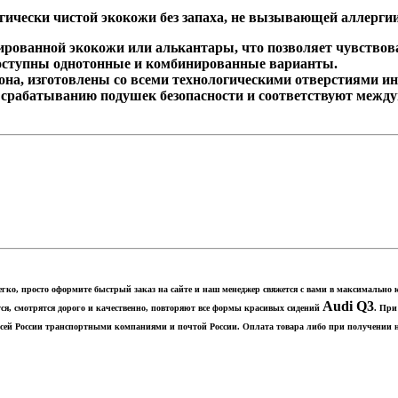
ически чистой экокожи без запаха, не вызывающей аллерги
ованной экокожи или алькантары, что позволяет чувствоват
оступны однотонные и комбинированные варианты.
на, изготовлены со всеми технологическими отверстиями и
рабатыванию подушек безопасности и соответствуют между
легко, просто оформите быстрый заказ на сайте и наш менеджер свяжется с вами в максимальн
Audi Q3
ся, смотрятся дорого и качественно, повторяют все формы красивых сидений
. При
о всей России транспортными компаниями и почтой России. Оплата товара либо при получени