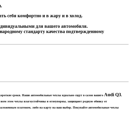
и.
ь себя комфортно и в жару и в холод.
ндивидуальными для вашего автомобиля.
народному стандарту качества подтвержденному
Audi Q3​
о короткие сроки. Наши автомобильные чехлы идеально сядут в салон вашего
,
 всем этом чехлы влагоустойчивы и огнеупорны, защищают родную обивку от
и наложенным платежом, либо на карту на ваш выбор. Покупайте автомобильные чехлы