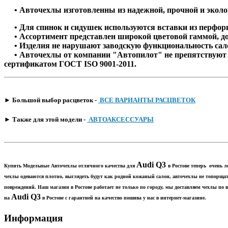
• Авточехлы изготовленны из надежной, прочной и эколог
• Для спинок и сидушек используются вставки из перфорир
• Ассортимент представлен широкой цветовой гаммой, д
• Изделия не нарушают заводскую функциональность сало
• Авточехлы от компании "Автопилот" не препятствуют с
сертификатом ГОСТ ISO 9001-2011.
​► Большой выбор расцветок -
ВСЕ ВАРИАНТЫ РАСЦВЕТОК
​► Также для этой модели -
АВТОАКСЕССУАРЫ
Audi Q3
Купить Модельные Авточехлы отличного качества для
в Ростове теперь очень 
чехлы одеваются плотно, выглядеть будут как родной кожаный салон, авточехлы не топорщат
повреждений. Наш магазин в Ростове работает не только по городу, мы доставляем чехлы п
Audi Q3
на
в Ростове с гарантией на качество пошива у нас в интернет-магазине.
Информация