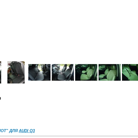
а
ОТ" ДЛЯ
AUDI Q3